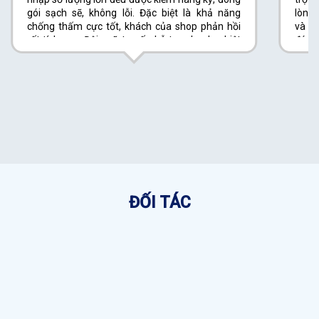
gói sạch sẽ, không lỗi. Đặc biệt là khả năng
lòng 
chống thấm cực tốt, khách của shop phản hồi
và lê
rất tích cực. Đội ngũ tư vấn hỗ trợ nhanh, nhiệt
đóng 
tình và luôn báo giá rõ ràng. Giao hàng đúng
thiện
hẹn, chưa lần nào bị trễ. Tôi hoàn toàn yên tâm
thật 
khi hợp tác lâu dài.
ĐỐI TÁC