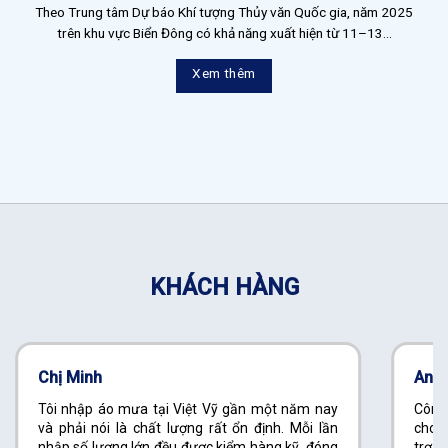
Theo Trung tâm Dự báo Khí tượng Thủy văn Quốc gia, năm 2025
trên khu vực Biển Đông có khả năng xuất hiện từ 11–13...
Xem thêm
KHÁCH HÀNG
Chị Minh
Anh
Tôi nhập áo mưa tại Việt Vỹ gần một năm nay
Công
và phải nói là chất lượng rất ổn định. Mỗi lần
cho c
nhập số lượng lớn đều được kiểm hàng kỹ, đóng
trợ t