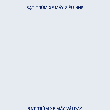
BẠT TRÙM XE MÁY SIÊU NHẸ
BẠT TRÙM XE MÁY VẢI DÀY