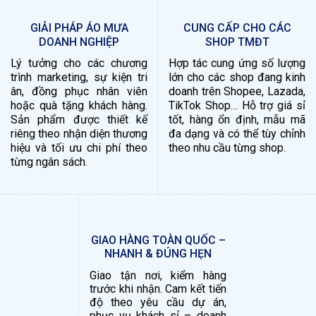
GIẢI PHÁP ÁO MƯA
CUNG CẤP CHO CÁC
DOANH NGHIỆP
SHOP TMĐT
Lý tưởng cho các chương
Hợp tác cung ứng số lượng
trình marketing, sự kiện tri
lớn cho các shop đang kinh
ân, đồng phục nhân viên
doanh trên Shopee, Lazada,
hoặc quà tặng khách hàng.
TikTok Shop… Hỗ trợ giá sỉ
Sản phẩm được thiết kế
tốt, hàng ổn định, mẫu mã
riêng theo nhận diện thương
đa dạng và có thể tùy chỉnh
hiệu và tối ưu chi phí theo
theo nhu cầu từng shop.
từng ngân sách.
GIAO HÀNG TOÀN QUỐC –
NHANH & ĐÚNG HẸN
Giao tận nơi, kiểm hàng
trước khi nhận. Cam kết tiến
độ theo yêu cầu dự án,
phục vụ khách sỉ – doanh