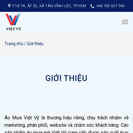
Chuyển
F10/1A, ẤP 52, XÃ TÂN VĨNH LỘC, TP.HCM
+84 703 637 943
đến
nội
dung
Trang chủ
/
Giới thiệu
GIỚI THIỆU
Áo Mưa Việt Vỹ là thương hiệu riêng, chịu trách nhiệm về
marketing, phân phối, website và chăm sóc khách hàng. Các
sản phẩm áo mưa mà Việt Vỹ cung cấp được sản xuất trực