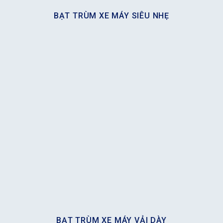
BẠT TRÙM XE MÁY SIÊU NHẸ
BẠT TRÙM XE MÁY VẢI DÀY