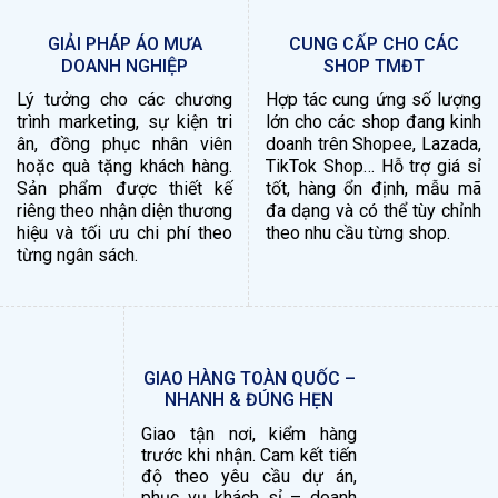
GIẢI PHÁP ÁO MƯA
CUNG CẤP CHO CÁC
DOANH NGHIỆP
SHOP TMĐT
Lý tưởng cho các chương
Hợp tác cung ứng số lượng
trình marketing, sự kiện tri
lớn cho các shop đang kinh
ân, đồng phục nhân viên
doanh trên Shopee, Lazada,
hoặc quà tặng khách hàng.
TikTok Shop… Hỗ trợ giá sỉ
Sản phẩm được thiết kế
tốt, hàng ổn định, mẫu mã
riêng theo nhận diện thương
đa dạng và có thể tùy chỉnh
hiệu và tối ưu chi phí theo
theo nhu cầu từng shop.
từng ngân sách.
GIAO HÀNG TOÀN QUỐC –
NHANH & ĐÚNG HẸN
Giao tận nơi, kiểm hàng
trước khi nhận. Cam kết tiến
độ theo yêu cầu dự án,
phục vụ khách sỉ – doanh