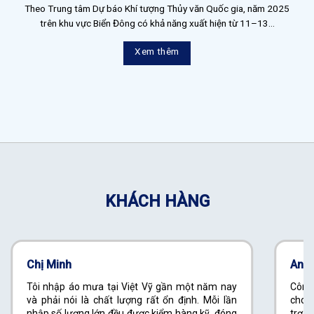
Theo Trung tâm Dự báo Khí tượng Thủy văn Quốc gia, năm 2025
trên khu vực Biển Đông có khả năng xuất hiện từ 11–13...
Xem thêm
KHÁCH HÀNG
Chị Minh
Anh
Tôi nhập áo mưa tại Việt Vỹ gần một năm nay
Công
và phải nói là chất lượng rất ổn định. Mỗi lần
cho c
nhập số lượng lớn đều được kiểm hàng kỹ, đóng
trợ t