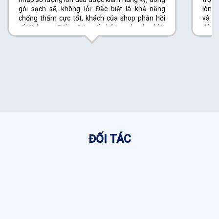
gói sạch sẽ, không lỗi. Đặc biệt là khả năng
lòng 
chống thấm cực tốt, khách của shop phản hồi
và lê
rất tích cực. Đội ngũ tư vấn hỗ trợ nhanh, nhiệt
đóng 
tình và luôn báo giá rõ ràng. Giao hàng đúng
thiện
hẹn, chưa lần nào bị trễ. Tôi hoàn toàn yên tâm
thật 
khi hợp tác lâu dài.
ĐỐI TÁC