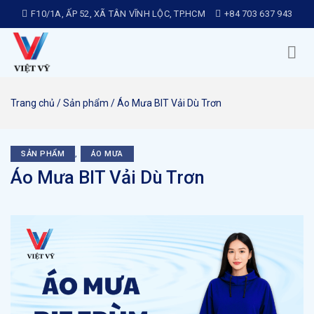
Chuyển
F10/1A, ẤP 52, XÃ TÂN VĨNH LỘC, TP.HCM
+84 703 637 943
đến
nội
dung
Trang chủ
/
Sản phẩm
/
Áo Mưa BIT Vải Dù Trơn
SẢN PHẨM
,
ÁO MƯA
Áo Mưa BIT Vải Dù Trơn