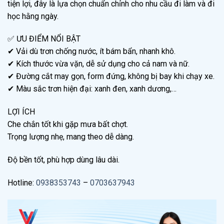
tiện lợi, đây là lựa chọn chuẩn chỉnh cho nhu cầu đi làm và đi
học hằng ngày.
✅ ƯU ĐIỂM NỔI BẬT
✔ Vải dù trơn chống nước, ít bám bẩn, nhanh khô.
✔ Kích thước vừa vặn, dễ sử dụng cho cả nam và nữ.
✔ Đường cắt may gọn, form đứng, không bị bay khi chạy xe.
✔ Màu sắc trơn hiện đại: xanh đen, xanh dương,…
LỢI ÍCH
Che chắn tốt khi gặp mưa bất chợt.
Trọng lượng nhẹ, mang theo dễ dàng.
Độ bền tốt, phù hợp dùng lâu dài.
Hotline:
0938353743
–
0703637943