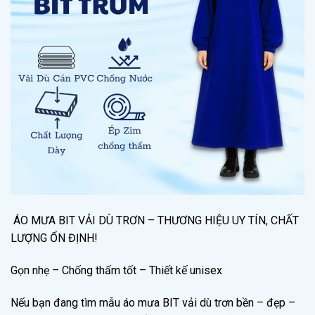
️ ÁO MƯA BIT VẢI DÙ TRƠN – THƯƠNG HIỆU UY TÍN, CHẤT
LƯỢNG ỔN ĐỊNH! ️
Gọn nhẹ – Chống thấm tốt – Thiết kế unisex
Nếu bạn đang tìm mẫu áo mưa BIT vải dù trơn bền – đẹp –